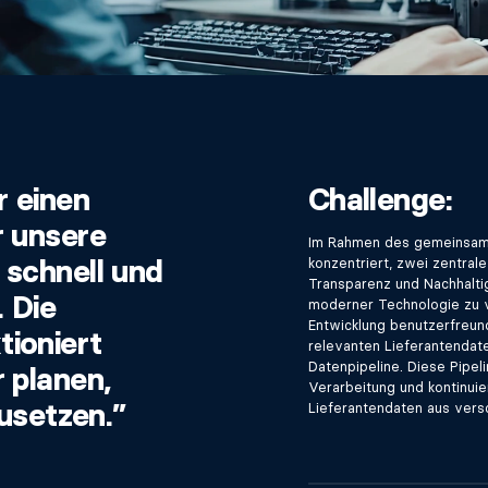
r einen
Challenge:
r unsere
Im Rahmen des gemeinsame
 schnell und
konzentriert, zwei zentra
Transparenz und Nachhaltig
. Die
moderner Technologie zu v
Entwicklung benutzerfreun
ioniert
relevanten Lieferantendate
Datenpipeline. Diese Pipel
 planen,
Verarbeitung und kontinuie
zusetzen.”
Lieferantendaten aus vers